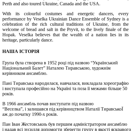
Perth and also toured Ukraine, Canada and the USA.
With its colourful costumes and energetic dancers, every
performance by Veselka Ukrainian Dance Ensemble of Sydney is a
celebration of the rich cultural traditions of Ukraine, from the
welcome of bread and salt in the Pryvit, to the lively finale of the
Hopak. Veselka believes that the wealth of a nation lies in its
heritage, particularly dance.
НАША ІСТОРІЯ
Група була створена в 1952 році під назвою “Український
Національний Балет” Наталею Тиравською, художнім
керівником ансамблю.
Пані Тиравська народилася, навчалася, викладала хореографію
і виступала професійно на Україні та поза її межами більше 50
років.
В 1966 ансамбль почав виступати під назвою
“Веселка”, і залишався під керівництвом Наталії TиравськоЇ
аж до початку 1990-х років.
Пан Іван Жестовськиь був першим адміністратором ансамблю
і надав всі зусилля допомогти зберегти групу в якості яскравог