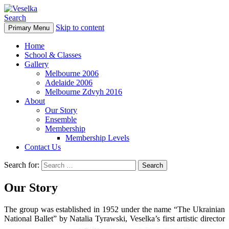
Search
Skip to content
Primary Menu
Veselka
Home
School & Classes
Gallery
Melbourne 2006
Adelaide 2006
Melbourne Zdvyh 2016
About
Our Story
Ensemble
Membership
Membership Levels
Contact Us
Search for:
Our Story
The group was established in 1952 under the name “The Ukrainian
National Ballet” by Natalia Tyrawski, Veselka’s first artistic director