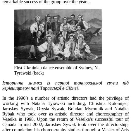
remarkable success of the group over the years.
First Ukrainian dance ensemble of Sydney, N.
Tyrawski (back)
Iсторичнa знимкa із першої танцювальної групи під
керівництвом пані Тиравської в Сіднеї.
In the 1990’s a number of artistic directors had the privilege of
working with Natalia Tyrawski including, Christina Kolomijec,
Jaroslaw Sywak, Orysia Sywak, Bohdan Myronuik and Natalka
Rybak who took over as artistic director and choreographer of
Veselka in 1998. Upon the return of Veselka’s successful tour of
Canada in mid 2002, Jaroslaw Sywak took over the directorship,
after completing his choreography studies through a Master of Arts