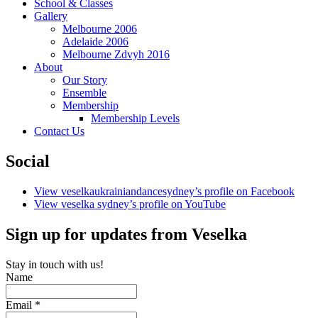
School & Classes
Ukrainian Dance Ensemble Sydney
Gallery
Melbourne 2006
Adelaide 2006
Melbourne Zdvyh 2016
About
Our Story
Ensemble
Membership
Membership Levels
Contact Us
Social
View veselkaukrainiandancesydney’s profile on Facebook
View veselka sydney’s profile on YouTube
Sign up for updates from Veselka
Stay in touch with us!
Name
Email *