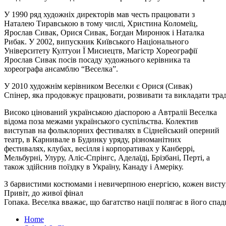
У 1990 ряд художніх директорів мав честь працювати з
Наталею Тиравською в тому числі, Христина Коломеїц,
Ярослав Сивак, Орися Сивак, Богдан Миронюк і Наталка
Рибак.
У 2002, випускник Київського Національного
Університету Култуои Ї Мисиецтв, Магістр Хореографії
Ярослав Сивак посів посаду художнього керівника та
хореографа ансамблю “Веселка”.
У 2010 художнім керівником Веселки є Орися (Сивак)
Спінер, яка продовжує працювати, розвивати та викладати тради
Високо цінований українською діаспорою а Автраліі Веселка
відома поза межами українського суспільства. Колектив
виступав на фольклорних фестивалях в Сіднейський оперний
театр, в Карнивале в Будинку уряду, різноманітних
фестивалях, клубах, весілля і корпоративах у
Канберрі,
Мельбурні, Улуру, Аліс-Спрінгс, Аделаїді, Брізбані, Перті, а
також здійснив поїздку в Україну, Канаду і Амеріку.
З барвистими костюмами і невичерпною енергією, кожен виступ 
Привіт, до живої фінал
Гопака. Веселка вважає, що багатство нації полягає в його спад
Home