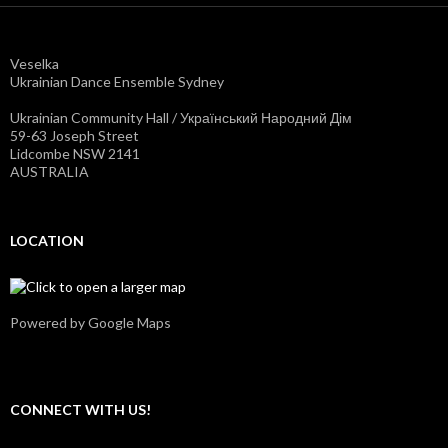
a
o
n
f
c
i
e
l
Veselka
s
e
Ukrainian Dance Ensemble Sydney
y
o
d
n
n
Y
Ukrainian Community Hall / Український Народний Дім
e
o
59-63 Joseph Street
y
u
Lidcombe NSW 2141
’
T
AUSTRALIA
s
u
p
b
r
e
o
LOCATION
f
i
l
e
o
n
Powered by Google Maps
F
a
c
e
b
CONNECT WITH US!
o
o