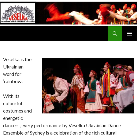
Search
Veselka
SKIP
PRIMAR
TO
MENU
CONTENT
Veselka is the
Ukrainian
word for
‘rainbow’.
With its
colourful
costumes and
energetic
dancers, every performance by Veselka Ukrainian Dance
Ensemble of Sydney is a celebration of the rich cultural