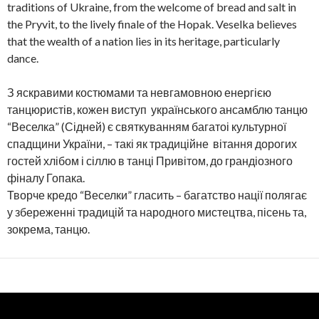
traditions of Ukraine, from the welcome of bread and salt in
the Pryvit, to the lively finale of the Hopak. Veselka believes
that the wealth of a nation lies in its heritage, particularly
dance.
З яскравими костюмами та невгамовною енергією
танцюристів, кожен виступ українського ансамблю танцю
“Веселка” (Сідней) є святкуванням багатоі культурної
спадщини України, – такі як традиційне вітання дорогих
гостей хлібом і сіллю в танці Привітом, до грандіозного
фіналу Гопака.
Творче кредо “Веселки” гласить – багатство нації полягає
у збереженні традицій та народного мистецтва, пісень та,
зокрема, танцю.